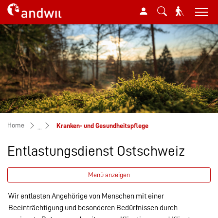
Mustergemeinde
zur Startseite
Direkt zur Hauptnavigation
Direkt zum Inhalt
Direkt zur Suche
Direkt zum Stichwortverzeichnis
(ausgewählt)
Home
Kranken- und Gesundheitspflege
Entlastungsdienst Ostschweiz
Menü anzeigen
Wir entlasten Angehörige von Menschen mit einer
Beeinträchtigung und besonderen Bedürfnissen durch