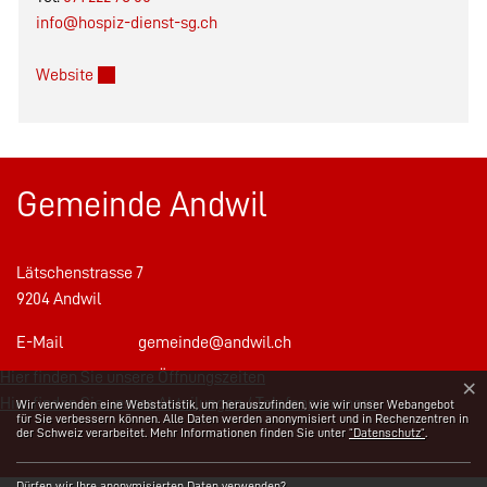
info@hospiz-dienst-sg.ch
Externer Link wird in einem neuen Fenster geöffnet.
Website
Gemeinde Andwil
Lätschenstrasse 7
9204 Andwil
E-Mail
gemeinde@andwil.ch
Hier finden Sie unsere Öffnungszeiten
×
Webstatistik
Hier finden Sie unsere Abteilungen / Telefonnummern
Wir verwenden eine Webstatistik, um herauszufinden, wie wir unser Webangebot
für Sie verbessern können. Alle Daten werden anonymisiert und in Rechenzentren in
der Schweiz verarbeitet. Mehr Informationen finden Sie unter
“Datenschutz“
.
Dürfen wir Ihre anonymisierten Daten verwenden?