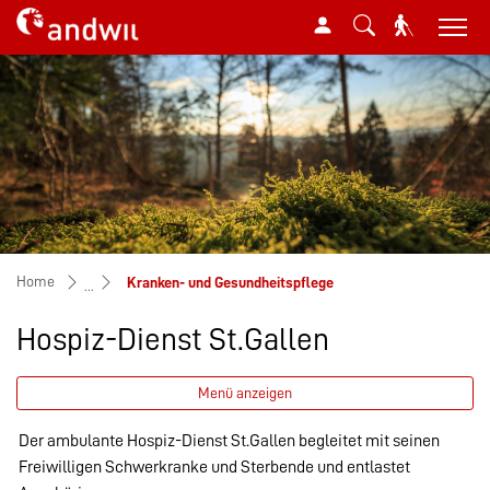
Mustergemeinde
zur Startseite
Direkt zur Hauptnavigation
Direkt zum Inhalt
Direkt zur Suche
Direkt zum Stichwortverzeichnis
(ausgewählt)
Home
Kranken- und Gesundheitspflege
Hospiz-Dienst St.Gallen
Menü anzeigen
Der ambulante Hospiz-Dienst St.Gallen begleitet mit seinen
Freiwilligen Schwerkranke und Sterbende und entlastet